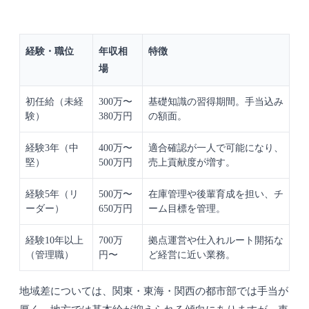
経験・職位
年収相
特徴
場
初任給（未経
300万〜
基礎知識の習得期間。手当込み
験）
380万円
の額面。
経験3年（中
400万〜
適合確認が一人で可能になり、
堅）
500万円
売上貢献度が増す。
経験5年（リ
500万〜
在庫管理や後輩育成を担い、チ
ーダー）
650万円
ーム目標を管理。
経験10年以上
700万
拠点運営や仕入れルート開拓な
（管理職）
円〜
ど経営に近い業務。
地域差については、関東・東海・関西の都市部では手当が