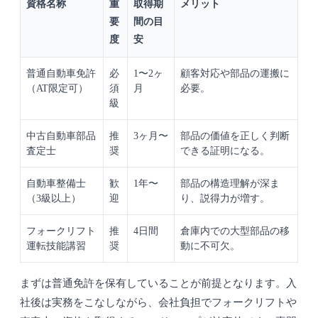
資格名称
重
取得期
メリット
要
間の目
度
安
普通自動車免許
必
1〜2ヶ
顧客対応や部品の運搬に
（AT限定可）
須
月
必要。
級
中古自動車部品
推
3ヶ月〜
部品の価値を正しく判断
査定士
奨
できる証明になる。
自動車整備士
歓
1年〜
部品の構造理解が深ま
（3級以上）
迎
り、説得力が増す。
フォークリフト
推
4日間
倉庫内での大型部品の移
運転技能講習
奨
動に不可欠。
まずは普通免許を保有していることが前提となります。入
社後は実務をこなしながら、会社負担でフォークリフトや