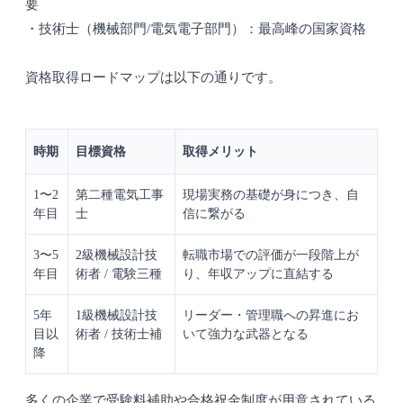
要
・技術士（機械部門/電気電子部門）：最高峰の国家資格
資格取得ロードマップは以下の通りです。
時期
目標資格
取得メリット
1〜2
第二種電気工事
現場実務の基礎が身につき、自
年目
士
信に繋がる
3〜5
2級機械設計技
転職市場での評価が一段階上が
年目
術者 / 電験三種
り、年収アップに直結する
5年
1級機械設計技
リーダー・管理職への昇進にお
目以
術者 / 技術士補
いて強力な武器となる
降
多くの企業で受験料補助や合格祝金制度が用意されている