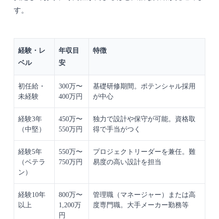
す。
経験・レ
年収目
特徴
ベル
安
初任給・
300万〜
基礎研修期間。ポテンシャル採用
未経験
400万円
が中心
経験3年
450万〜
独力で設計や保守が可能。資格取
（中堅）
550万円
得で手当がつく
経験5年
550万〜
プロジェクトリーダーを兼任。難
（ベテラ
750万円
易度の高い設計を担当
ン）
経験10年
800万〜
管理職（マネージャー）または高
以上
1,200万
度専門職。大手メーカー勤務等
円