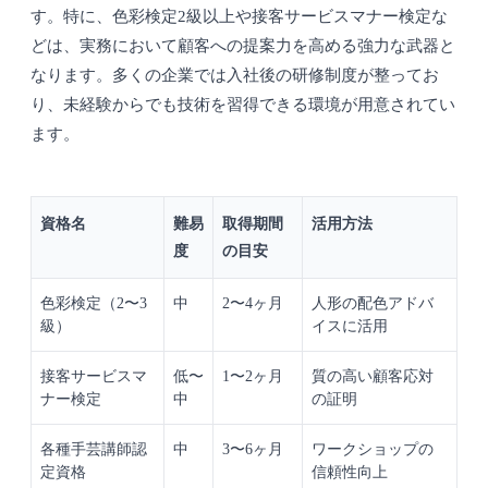
す。特に、色彩検定2級以上や接客サービスマナー検定な
どは、実務において顧客への提案力を高める強力な武器と
なります。多くの企業では入社後の研修制度が整ってお
り、未経験からでも技術を習得できる環境が用意されてい
ます。
資格名
難易
取得期間
活用方法
度
の目安
色彩検定（2〜3
中
2〜4ヶ月
人形の配色アドバ
級）
イスに活用
接客サービスマ
低〜
1〜2ヶ月
質の高い顧客応対
ナー検定
中
の証明
各種手芸講師認
中
3〜6ヶ月
ワークショップの
定資格
信頼性向上