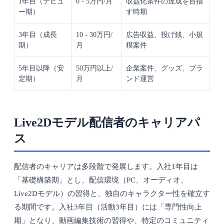
1年目（デビュ
0 - 5万円/月
収益化条件の達成を目指
ー期）
す時期
3年目（成長
10 - 30万円/
広告収益、投げ銭、小規
期）
月
模案件
5年目以降（安
50万円以上/
企業案件、グッズ、ブラ
定期）
月
ンド運営
Live2Dモデル配信者のキャリアパ
ス
配信者のキャリアは多段階で発展します。入社1年目は
「基礎構築期」とし、配信環境（PC、オーディオ、
Live2Dモデル）の習得と、独自のキャラクター性を確立す
る期間です。入社3年目（活動3年目）には「専門性向上
期」となり、動画編集技術の習得や、特定のコミュニティ