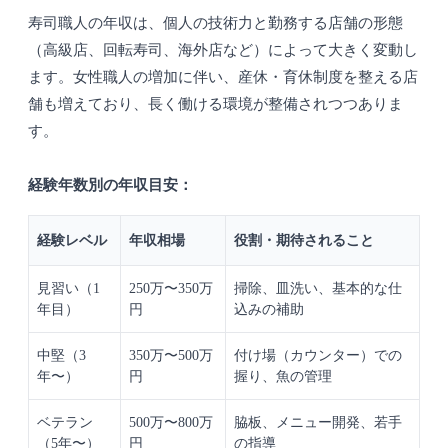
寿司職人の年収は、個人の技術力と勤務する店舗の形態
（高級店、回転寿司、海外店など）によって大きく変動し
ます。女性職人の増加に伴い、産休・育休制度を整える店
舗も増えており、長く働ける環境が整備されつつありま
す。
経験年数別の年収目安：
経験レベル
年収相場
役割・期待されること
見習い（1
250万〜350万
掃除、皿洗い、基本的な仕
年目）
円
込みの補助
中堅（3
350万〜500万
付け場（カウンター）での
年〜）
円
握り、魚の管理
ベテラン
500万〜800万
脇板、メニュー開発、若手
（5年〜）
円
の指導