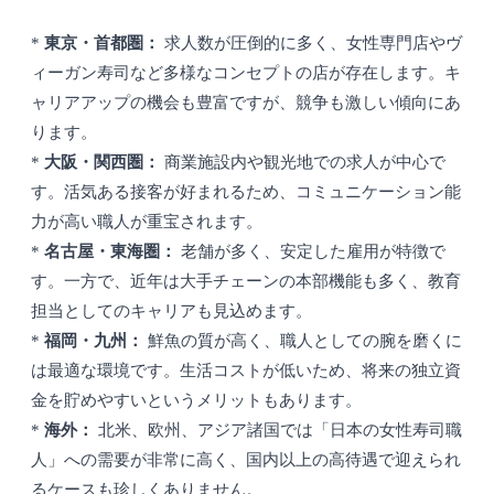
*
東京・首都圏：
求人数が圧倒的に多く、女性専門店やヴ
ィーガン寿司など多様なコンセプトの店が存在します。キ
ャリアアップの機会も豊富ですが、競争も激しい傾向にあ
ります。
*
大阪・関西圏：
商業施設内や観光地での求人が中心で
す。活気ある接客が好まれるため、コミュニケーション能
力が高い職人が重宝されます。
*
名古屋・東海圏：
老舗が多く、安定した雇用が特徴で
す。一方で、近年は大手チェーンの本部機能も多く、教育
担当としてのキャリアも見込めます。
*
福岡・九州：
鮮魚の質が高く、職人としての腕を磨くに
は最適な環境です。生活コストが低いため、将来の独立資
金を貯めやすいというメリットもあります。
*
海外：
北米、欧州、アジア諸国では「日本の女性寿司職
人」への需要が非常に高く、国内以上の高待遇で迎えられ
るケースも珍しくありません。