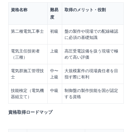
資格名称
難易
取得のメリット・役割
度
第二種電気工事士
初級
盤の製作や現場での配線確認
に必須の基礎知識
電気主任技術者
上級
高圧受電設備を扱う現場で極
（三種）
めて高い評価
電気群施工管理技
中〜
大規模案件の現場責任者を目
士
上級
指す際に有利
技能検定（電気機
中級
制御盤の製作技能を国が認定
器組立て）
する資格
資格取得ロードマップ