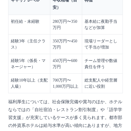
キャリアレベル
年収相場（目
特徴
安）
初任給・未経験
280万円〜350
基本給に夜勤手当
万円
などが加算
経験3年（主任クラ
350万円〜450
現場リーダーとし
ス）
万円
て手当が増加
経験5年（係長・マ
450万円〜600
チーム管理や数値
ネージャー）
万円
責任を伴う
経験10年以上（支配
700万円〜
総支配人や経営層
人級）
1,000万円以上
に近い役割
福利厚生については、社会保険完備や賞与のほか、ホテル
ならではの「自社宿泊・レストラン割引制度」や「語学学
習支援」が充実しているケースが多く見られます。都市部
の外資系ホテルは給与水準が高い傾向にありますが、地方