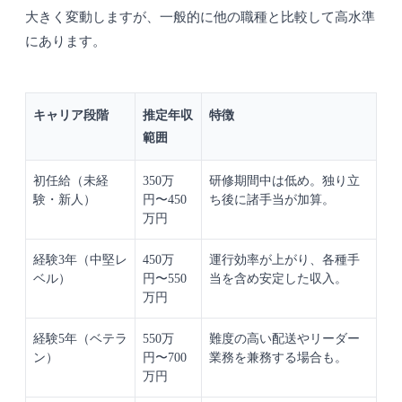
大きく変動しますが、一般的に他の職種と比較して高水準
にあります。
キャリア段階
推定年収
特徴
範囲
初任給（未経
350万
研修期間中は低め。独り立
験・新人）
円〜450
ち後に諸手当が加算。
万円
経験3年（中堅レ
450万
運行効率が上がり、各種手
ベル）
円〜550
当を含め安定した収入。
万円
経験5年（ベテラ
550万
難度の高い配送やリーダー
ン）
円〜700
業務を兼務する場合も。
万円