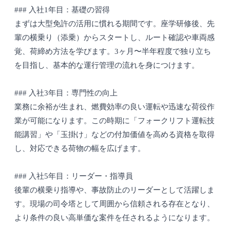
### 入社1年目：基礎の習得
まずは大型免許の活用に慣れる期間です。座学研修後、先
輩の横乗り（添乗）からスタートし、ルート確認や車両感
覚、荷締め方法を学びます。3ヶ月〜半年程度で独り立ち
を目指し、基本的な運行管理の流れを身につけます。
### 入社3年目：専門性の向上
業務に余裕が生まれ、燃費効率の良い運転や迅速な荷役作
業が可能になります。この時期に「フォークリフト運転技
能講習」や「玉掛け」などの付加価値を高める資格を取得
し、対応できる荷物の幅を広げます。
### 入社5年目：リーダー・指導員
後輩の横乗り指導や、事故防止のリーダーとして活躍しま
す。現場の司令塔として周囲から信頼される存在となり、
より条件の良い高単価な案件を任されるようになります。