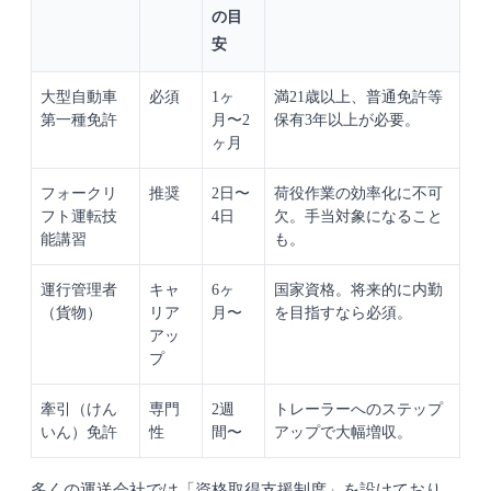
の目
安
大型自動車
必須
1ヶ
満21歳以上、普通免許等
第一種免許
月〜2
保有3年以上が必要。
ヶ月
フォークリ
推奨
2日〜
荷役作業の効率化に不可
フト運転技
4日
欠。手当対象になること
能講習
も。
運行管理者
キャ
6ヶ
国家資格。将来的に内勤
（貨物）
リア
月〜
を目指すなら必須。
アッ
プ
牽引（けん
専門
2週
トレーラーへのステップ
いん）免許
性
間〜
アップで大幅増収。
多くの運送会社では「資格取得支援制度」を設けており、