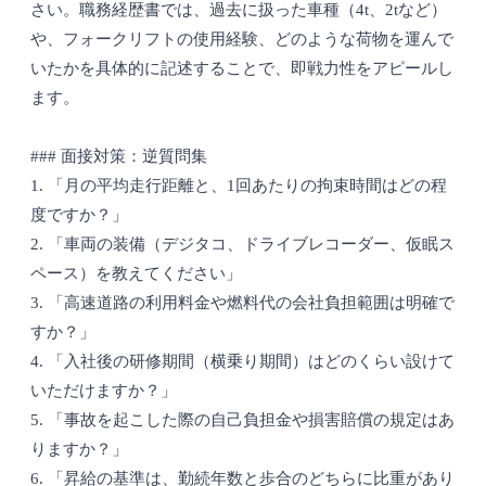
さい。職務経歴書では、過去に扱った車種（4t、2tなど）
や、フォークリフトの使用経験、どのような荷物を運んで
いたかを具体的に記述することで、即戦力性をアピールし
ます。
### 面接対策：逆質問集
1. 「月の平均走行距離と、1回あたりの拘束時間はどの程
度ですか？」
2. 「車両の装備（デジタコ、ドライブレコーダー、仮眠ス
ペース）を教えてください」
3. 「高速道路の利用料金や燃料代の会社負担範囲は明確で
すか？」
4. 「入社後の研修期間（横乗り期間）はどのくらい設けて
いただけますか？」
5. 「事故を起こした際の自己負担金や損害賠償の規定はあ
りますか？」
6. 「昇給の基準は、勤続年数と歩合のどちらに比重があり