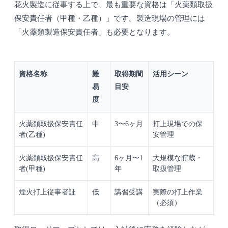
花火製造に従事する上で、最も重要な資格は「火薬類取扱
保安責任者（甲種・乙種）」です。製造現場の管理には
「火薬類製造保安責任者」も必要となります。
資格名称
難
取得期間
活用シーン
易
目安
度
火薬類取扱保安責任
中
3〜6ヶ月
打上現場での保
者(乙種)
安管理
火薬類取扱保安責任
高
6ヶ月〜1
大規模な貯蔵・
者(甲種)
年
取扱管理
煙火打上従事者証
低
講習受講
実際の打上作業
（必須）