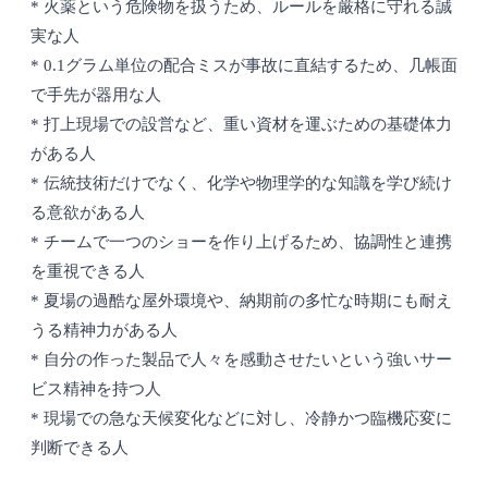
* 火薬という危険物を扱うため、ルールを厳格に守れる誠
実な人
* 0.1グラム単位の配合ミスが事故に直結するため、几帳面
で手先が器用な人
* 打上現場での設営など、重い資材を運ぶための基礎体力
がある人
* 伝統技術だけでなく、化学や物理学的な知識を学び続け
る意欲がある人
* チームで一つのショーを作り上げるため、協調性と連携
を重視できる人
* 夏場の過酷な屋外環境や、納期前の多忙な時期にも耐え
うる精神力がある人
* 自分の作った製品で人々を感動させたいという強いサー
ビス精神を持つ人
* 現場での急な天候変化などに対し、冷静かつ臨機応変に
判断できる人