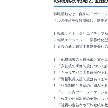
転職成功戦略と面接
転職活動では、自身の「ポートフ
ナルの作品を複数掲載し、制作過
1. 転職サイト：クリエイティブ系に強
2. 転職エージェント：業界特
3. 直接応募：志望する制作会
1. 「配属部署の人員構成と雰囲
2. 「入社後の研修制度について
3. 「キャリアパスの具体例があ
4. 「資格取得支援制度はありま
5. 「評価制度と昇給の仕組みを
6. 「チーム内のコミュニケーシ
7. 「残業や休日出勤の実態につ
8. 「社員の定着率や平均勤続年