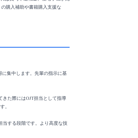
トの購入補助や書籍購入支援な
等）の習得に集中します。先輩の指示に基
きた際にはOJT担当として指導
です。
担当する段階です。より高度な技