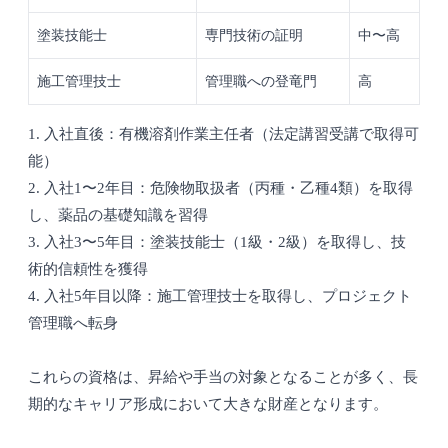
塗装技能士
専門技術の証明
中〜高
施工管理技士
管理職への登竜門
高
1. 入社直後：有機溶剤作業主任者（法定講習受講で取得可
能）
2. 入社1〜2年目：危険物取扱者（丙種・乙種4類）を取得
し、薬品の基礎知識を習得
3. 入社3〜5年目：塗装技能士（1級・2級）を取得し、技
術的信頼性を獲得
4. 入社5年目以降：施工管理技士を取得し、プロジェクト
管理職へ転身
これらの資格は、昇給や手当の対象となることが多く、長
期的なキャリア形成において大きな財産となります。