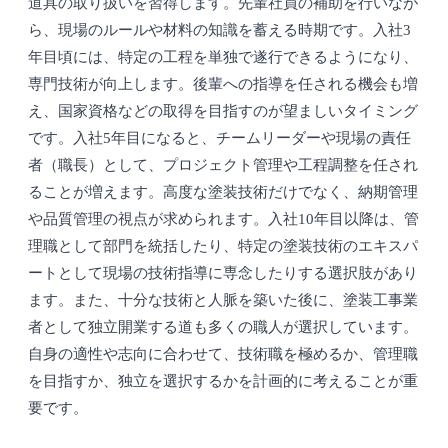
道具の取り扱いを習得します。先輩社員の補助を行いなが
ら、現場のルールや材料の知識を蓄える時期です。入社3
年目頃には、特定の工程を単独で遂行できるようになり、
専門技術が向上します。後輩への指導を任される機会も増
え、国家資格などの取得を目指すのが望ましいタイミング
です。入社5年目になると、チームリーダーや現場の責任
者（職長）として、プロジェクト管理や工程調整を任され
ることが増えます。高度な塗装技術だけでなく、納期管理
や品質管理の視点が求められます。入社10年目以降は、管
理職として部門を統括したり、特定の塗装技術のエキスパ
ートとして現場の技術指導に専念したりする選択肢があり
ます。また、十分な技術と人脈を築いた後に、塗装工事業
者として独立開業する道も多くの職人が選択しています。
自身の適性や志向に合わせて、技術職を極めるか、管理職
を目指すか、独立を選択するかを計画的に考えることが重
要です。