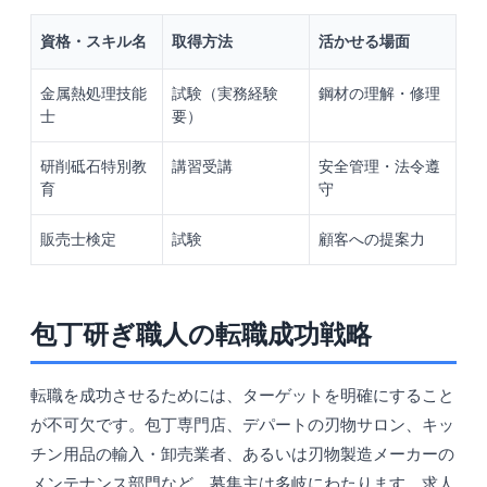
資格・スキル名
取得方法
活かせる場面
金属熱処理技能
試験（実務経験
鋼材の理解・修理
士
要）
研削砥石特別教
講習受講
安全管理・法令遵
育
守
販売士検定
試験
顧客への提案力
包丁研ぎ職人の転職成功戦略
転職を成功させるためには、ターゲットを明確にすること
が不可欠です。包丁専門店、デパートの刃物サロン、キッ
チン用品の輸入・卸売業者、あるいは刃物製造メーカーの
メンテナンス部門など、募集主は多岐にわたります。求人