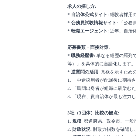
求人の探し方:
*
自治体公式サイト
: 経験者採
*
公務員試験情報サイト
: 「公
*
転職エージェント
: 近年、自
応募書類・面接対策:
*
職務経歴書
: 単なる経歴の羅
等）」を具体的に言語化します。
*
逆質問の活用
: 意欲を示すた
1. 「中途採用者が配属後に期
2. 「民間出身者が組織に馴染む
3. 「現在、貴自治体が最も注
3社（3団体）比較の観点:
1.
規模
: 都道府県、政令市、一
2.
財政状況
: 財政力指数を確認