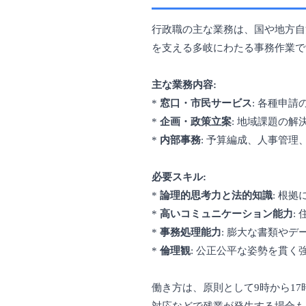
行政職の主な業務は、国や地方自
を支える多岐にわたる事務作業で
主な業務内容:
*
窓口・市民サービス
: 各種申
*
企画・政策立案
: 地域課題の
*
内部事務
: 予算編成、人事管理
必要スキル:
*
論理的思考力と法的知識
: 根
*
高いコミュニケーション能力
:
*
事務処理能力
: 膨大な書類や
*
倫理観
: 公正公平な姿勢を貫く
働き方は、原則として9時から1