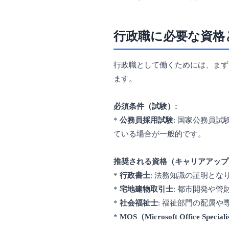
行政職に必要な資格
行政職として働くためには、まず
ます。
必須条件（試験）:
*
公務員採用試験
: 国家公務員
ている場合が一般的です。
推奨される資格（キャリアアップ
*
行政書士
: 法務知識の証明と
*
宅地建物取引士
: 都市開発や
*
社会福祉士
: 福祉部門の配属や
*
MOS（Microsoft Office Special