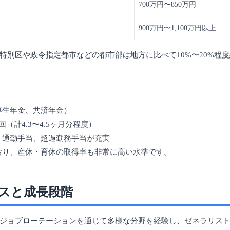
700万円〜850万円
900万円〜1,100万円以上
特別区や政令指定都市などの都市部は地方に比べて10%〜20%程
厚生年金、共済年金）
回（計4.3〜4.5ヶ月分程度）
当、通勤手当、超過勤務手当が充実
ており、産休・育休の取得率も非常に高い水準です。
スと成長段階
ジョブローテーションを通じて多様な分野を経験し、ゼネラリス