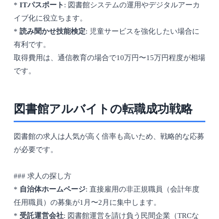
*
ITパスポート
: 図書館システムの運用やデジタルアーカ
イブ化に役立ちます。
*
読み聞かせ技能検定
: 児童サービスを強化したい場合に
有利です。
取得費用は、通信教育の場合で10万円〜15万円程度が相場
です。
図書館アルバイトの転職成功戦略
図書館の求人は人気が高く倍率も高いため、戦略的な応募
が必要です。
### 求人の探し方
*
自治体ホームページ
: 直接雇用の非正規職員（会計年度
任用職員）の募集が1月〜2月に集中します。
*
受託運営会社
: 図書館運営を請け負う民間企業（TRCな