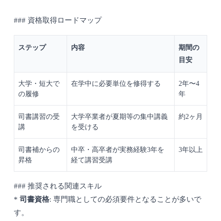
### 資格取得ロードマップ
ステップ
内容
期間の
目安
大学・短大で
在学中に必要単位を修得する
2年〜4
の履修
年
司書講習の受
大学卒業者が夏期等の集中講義
約2ヶ月
講
を受ける
司書補からの
中卒・高卒者が実務経験3年を
3年以上
昇格
経て講習受講
### 推奨される関連スキル
*
司書資格
: 専門職としての必須要件となることが多いで
す。