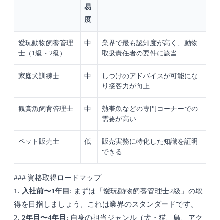
易
度
愛玩動物飼養管理
中
業界で最も認知度が高く、動物
士（1級・2級）
取扱責任者の要件に該当
家庭犬訓練士
中
しつけのアドバイスが可能にな
り接客力が向上
観賞魚飼育管理士
中
熱帯魚などの専門コーナーでの
需要が高い
ペット販売士
低
販売実務に特化した知識を証明
できる
### 資格取得ロードマップ
1.
入社前〜1年目
: まずは「愛玩動物飼養管理士2級」の取
得を目指しましょう。これは業界のスタンダードです。
2.
2年目〜4年目
: 自身の担当ジャンル（犬・猫、鳥、アク