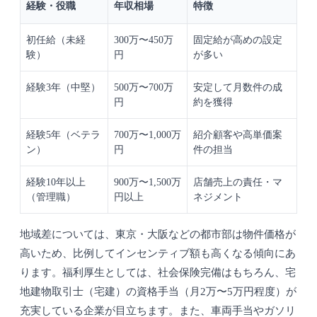
経験・役職
年収相場
特徴
初任給（未経
300万〜450万
固定給が高めの設定
験）
円
が多い
経験3年（中堅）
500万〜700万
安定して月数件の成
円
約を獲得
経験5年（ベテラ
700万〜1,000万
紹介顧客や高単価案
ン）
円
件の担当
経験10年以上
900万〜1,500万
店舗売上の責任・マ
（管理職）
円以上
ネジメント
地域差については、東京・大阪などの都市部は物件価格が
高いため、比例してインセンティブ額も高くなる傾向にあ
ります。福利厚生としては、社会保険完備はもちろん、宅
地建物取引士（宅建）の資格手当（月2万〜5万円程度）が
充実している企業が目立ちます。また、車両手当やガソリ