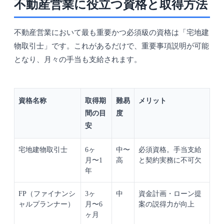
不動産営業に役立つ資格と取得方法
不動産営業において最も重要かつ必須級の資格は「宅地建
物取引士」です。これがあるだけで、重要事項説明が可能
となり、月々の手当も支給されます。
資格名称
取得期
難易
メリット
間の目
度
安
宅地建物取引士
6ヶ
中〜
必須資格。手当支給
月〜1
高
と契約実務に不可欠
年
FP（ファイナンシ
3ヶ
中
資金計画・ローン提
ャルプランナー）
月〜6
案の説得力が向上
ヶ月