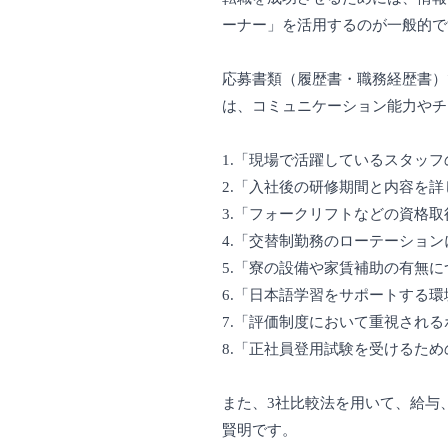
ーナー」を活用するのが一般的で
応募書類（履歴書・職務経歴書）
は、コミュニケーション能力やチ
1.「現場で活躍しているスタッ
2.「入社後の研修期間と内容を
3.「フォークリフトなどの資格
4.「交替制勤務のローテーショ
5.「寮の設備や家賃補助の有無
6.「日本語学習をサポートする
7.「評価制度において重視され
8.「正社員登用試験を受けるた
また、3社比較法を用いて、給与
賢明です。