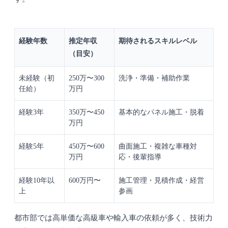
経験年数
推定年収
期待されるスキルレベル
（目安）
未経験（初
250万〜300
洗浄・準備・補助作業
任給）
万円
経験3年
350万〜450
基本的なパネル施工・脱着
万円
経験5年
450万〜600
曲面施工・複雑な車種対
万円
応・後輩指導
経験10年以
600万円〜
施工管理・見積作成・経営
上
参画
都市部では高単価な高級車や輸入車の依頼が多く、技術力