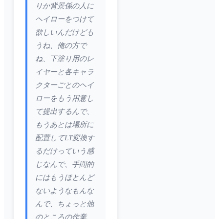
りか背景係の人に
ヘイローをつけて
欲しいんだけども
うね、俺の方で
ね、下塗り用のレ
イヤーと各キャラ
クターごとのヘイ
ローをもう用意し
て提出するんで、
もうあとは場所に
配置してLT変換す
るだけっていう感
じなんで、手間的
にはもうほとんど
ないようなもんな
んで、ちょっと他
のところの作業、