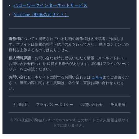
ハローワークインターネットサービス
YouTube（動画の元サイト）
著作権について：
掲載されている動画の著作権は各投稿者に帰属しま
す。本サイトは情報の整理・紹介のみを行っており、 動画コンテンツの
権利を主張するものではありません。
個人情報保護：
お問い合わせ時に提供いただく情報（メールアドレス・
お問い合わせ内容）を 取得する場合があります。詳細はプライバシーポ
リシーをご確認ください。
お問い合わせ：
本サイトに関するお問い合わせは
こちら
までご連絡くだ
さい。動画内容に関するご質問は、各企業に直接お問い合わせくださ
い。
利用規約
プライバシーポリシー
お問い合わせ
免責事項
© 2024 動画で職結び - All rights reserved. このサイトは求人情報提供サイ
トではありません。