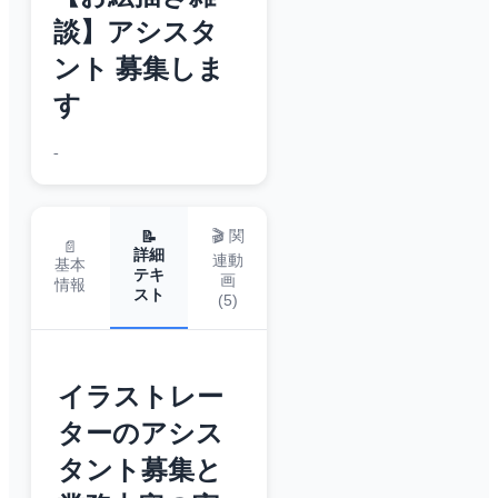
談】アシスタ
ント 募集しま
す
-
🎬 関
📝
📄
詳細
連動
基本
テキ
画
情報
スト
(
5
)
イラストレー
ターのアシス
タント募集と