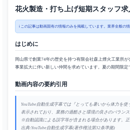
花火製造・打ち上げ短期スタッフ求
ℹ️ この記事は動画固有の情報のみを掲載しています。業界全般の
はじめに
岡山県で創業74年の歴史を持つ有限会社森上煙火工業所
事業拡大に伴い新しい仲間を求めています。夏の期間限定
動画内容の要約引用
YouTube自動生成字幕では『とっても暑いから体力を
表示されており、業務の過酷さと環境の良さのバランス
※自動認識による誤字等が含まれる場合があります。正
出典:YouTube自動生成字幕(著作権法第32条準拠)