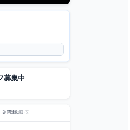
フ募集中
🎬 関連動画 (
5
)