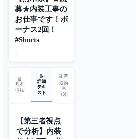
募★内装工事の
お仕事です！ボ
ーナス2回！
#Shorts
-
🎬 関
📝
📄
詳細
連動
基本
テキ
画
情報
スト
(
5
)
【第三者視点
で分析】内装