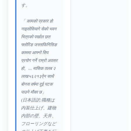
す。
「 कामको प्रकार हो
नाइसोसियागे सेको भवन
भित्रको पर्खाल छत
फ्लोरिङ जस्ताफिनिसिङ
काममा आफ्नो सिप
प्रयोग गर्ने राम्रो अवसर
हो。... मासिक तलब २
लाख५६२१३ऐन साथै
बोनस वर्षमा दुई पटक
पाउने मौका छ」
(日本語訳:職種は
内装仕上げ、建物
内部の壁、天井、
フローリングなど