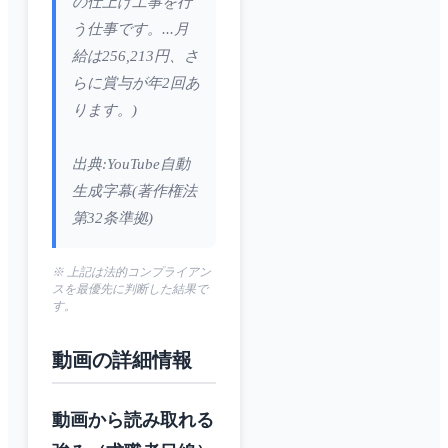
の仕上げ工事を行
う仕事です。...月
給は256,213円、さ
らに賞与が年2回あ
ります。)
出典:YouTube自動
生成字幕(著作権法
第32条準拠)
※ 上記は法的コンプライアン
スを最優先に判断した結果で
す。
動画の詳細情報
動画から読み取れる