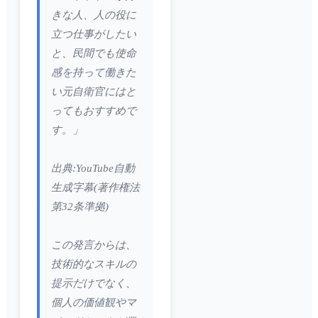
きな人、人の役に
立つ仕事がしたい
と、民間でも使命
感を持って働きた
い元自衛官にはと
ってもおすすめで
す。」
出典:YouTube自動
生成字幕(著作権法
第32条準拠)
この発言からは、
技術的なスキルの
提示だけでなく、
個人の価値観やマ