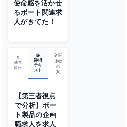
使命感を活かせ
るボート関連求
人がきてた！
-
🎬 関
📝
📄
詳細
連動
基本
テキ
画
情報
スト
(
5
)
【第三者視点
で分析】ボー
ト製品の企画
職求人を求人