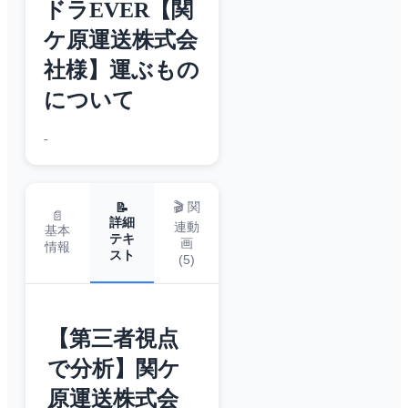
ドラEVER【関
ケ原運送株式会
社様】運ぶもの
について
-
🎬 関
📝
📄
詳細
連動
基本
テキ
画
情報
スト
(
5
)
【第三者視点
で分析】関ケ
原運送株式会