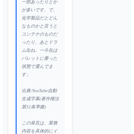
一部あったりとか
が多いです。で、
化学製品だとどん
なものかと言うと
コンテナのものだ
ったり、あとドラ
ム缶ね、一斗缶は
パレットに乗った
状態で運んでま
す」
出典:YouTube自動
生成字幕(著作権法
第32条準拠)
この発言は、業務
内容を具体的にイ