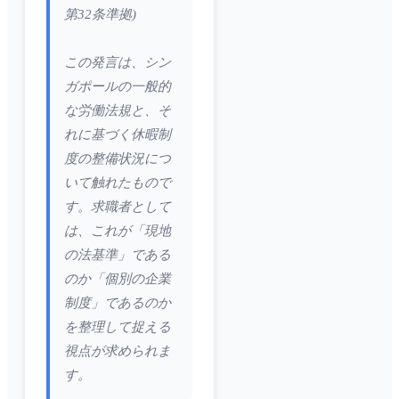
第32条準拠)
この発言は、シン
ガポールの一般的
な労働法規と、そ
れに基づく休暇制
度の整備状況につ
いて触れたもので
す。求職者として
は、これが「現地
の法基準」である
のか「個別の企業
制度」であるのか
を整理して捉える
視点が求められま
す。