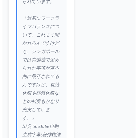
られています。
「最初にワークラ
イフバランスにつ
いて。これよく聞
かれるんですけど
も、シンガポール
では労働法で定め
られた事項が基本
的に厳守されてる
んですけど、有給
休暇や病気休暇な
どの制度もかなり
充実していま
す。」
出典:YouTube自動
生成字幕(著作権法