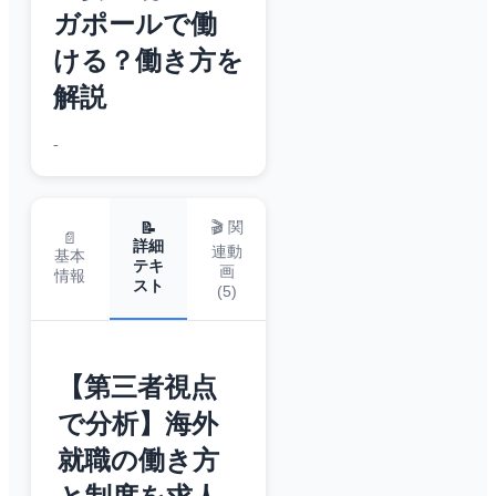
ガポールで働
ける？働き方を
解説
-
🎬 関
📝
📄
詳細
連動
基本
テキ
画
情報
スト
(
5
)
【第三者視点
で分析】海外
就職の働き方