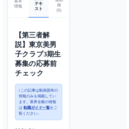
基本
テキ
画
情報
スト
(
5
)
【第三者解
説】東京美男
子クラブ3期生
募集の応募前
チェック
ℹ️ この記事は動画固有の
情報のみを掲載してい
ます。業界全般の情報
は
転職ガイド一覧
をご
覧ください。