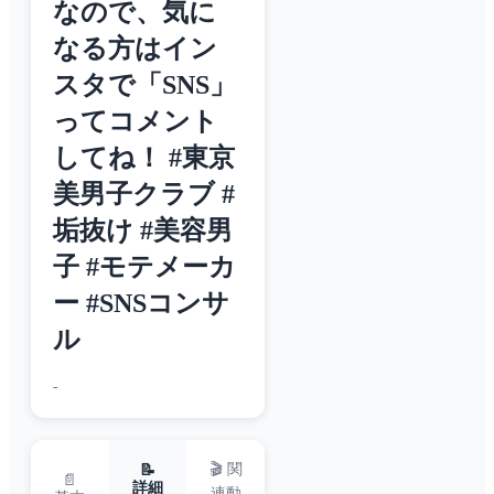
なので、気に
なる方はイン
スタで「SNS」
ってコメント
してね！ #東京
美男子クラブ #
垢抜け #美容男
子 #モテメーカ
ー #SNSコンサ
ル
-
🎬 関
📝
📄
詳細
連動