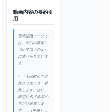
動画内容の要約引
用
音声認識データで
は、今回の募集に
ついて以下のよう
に述べられていま
す。
> 「今回改めて選
抜クリエイター募
集します。はい。
限定10名で本気の
方だけ募集しま
す。…（中略）…