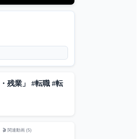
業」 #転職 #転
🎬 関連動画 (
5
)