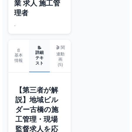
業 求人 施工管
理者
-
🎬 関
📝
📄
詳細
連動
基本
テキ
画
情報
スト
(
5
)
【第三者が解
説】地域ビル
ダー古橋の施
工管理・現場
監督求人を応