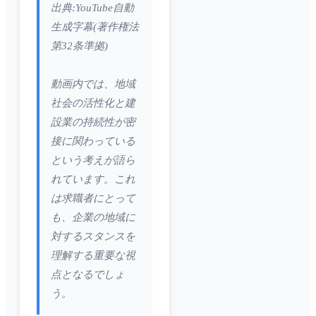
出典:YouTube自動
生成字幕(著作権法
第32条準拠)
動画内では、地域
社会の活性化と建
設業の持続性が密
接に関わっている
という考えが語ら
れています。これ
は求職者にとって
も、企業の地域に
対するスタンスを
理解する重要な視
点となるでしょ
う。