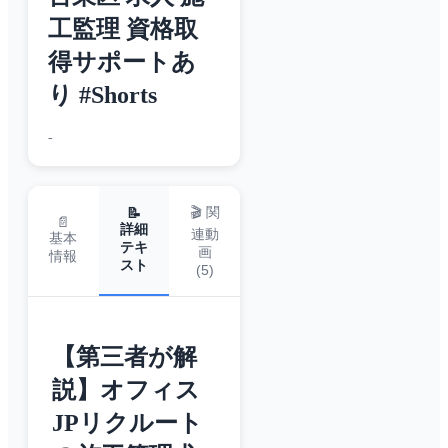
工監理 資格取
得サポートあ
り #Shorts
-
🎬 関
📝
📄
詳細
連動
基本
テキ
画
情報
スト
(
5
)
【第三者が解
説】オフィス
JPリクルート