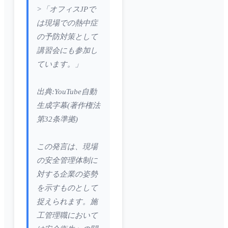
>「オフィスJPで
は現場での熱中症
の予防対策として
講習会にも参加し
ています。」
出典:YouTube自動
生成字幕(著作権法
第32条準拠)
この発言は、現場
の安全管理体制に
対する企業の姿勢
を示すものとして
捉えられます。施
工管理職において