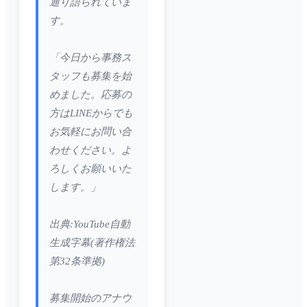
通り語られていま
す。
「今日から事務ス
タッフも募集を始
めました。応募の
方はLINEからでも
お気軽にお問い合
わせください。よ
ろしくお願いいた
します。」
出典:YouTube自動
生成字幕(著作権法
第32条準拠)
募集開始のアナウ