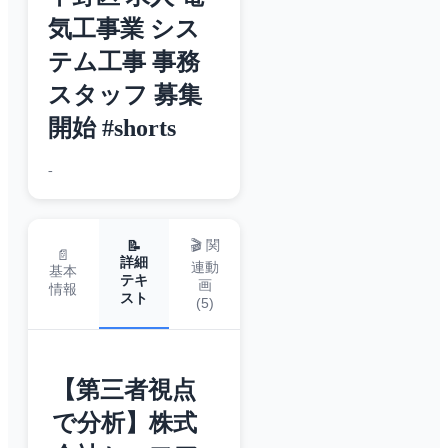
気工事業 シス
テム工事 事務
スタッフ 募集
開始 #shorts
-
🎬 関
📝
📄
詳細
連動
基本
テキ
画
情報
スト
(
5
)
【第三者視点
で分析】株式