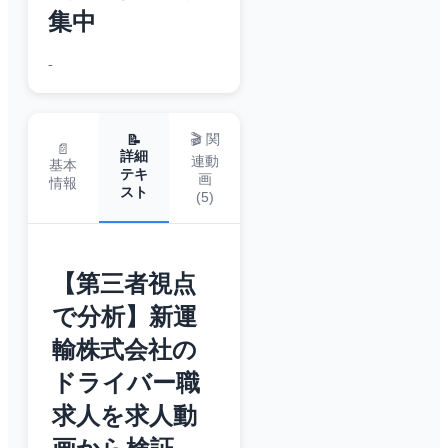
集中
-
🎬 関
📝
📄
詳細
連動
基本
テキ
画
情報
スト
(
5
)
【第三者視点
で分析】新運
輸株式会社の
ドライバー職
求人を求人動