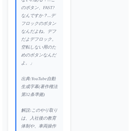
のボタン、FAST?
なんですか？...デ
フロックのボタン
なんだよね。デフ
だよデフロック。
空転しない用のた
めのボタンなんだ
よ。」
出典:YouTube自動
生成字幕(著作権法
第32条準拠)
解説:このやり取り
は、入社後の教育
体制や、車両操作