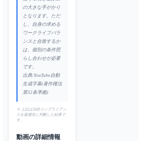
の大きな手がかり
となります。ただ
し、自身の求める
ワークライフバラ
ンスと合致するか
は、個別の条件照
らし合わせが必要
です。
出典:YouTube自動
生成字幕(著作権法
第32条準拠)
※ 上記は法的コンプライアン
スを最優先に判断した結果で
す。
動画の詳細情報