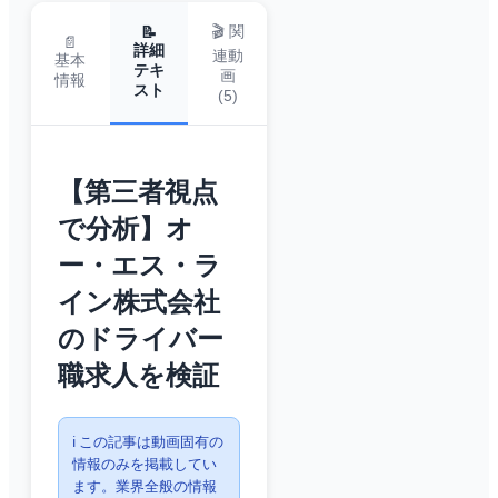
🎬 関
📝
📄
詳細
連動
基本
テキ
画
情報
スト
(
5
)
【第三者視点
で分析】オ
ー・エス・ラ
イン株式会社
のドライバー
職求人を検証
ℹ️ この記事は動画固有の
情報のみを掲載してい
ます。業界全般の情報