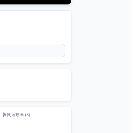
🎬 関連動画 (
5
)