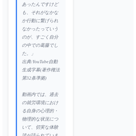
あったんですけど
も、それがなかな
か行動に繋げられ
なかったっていう
のが、すごく自分
の中での葛藤でし
た。」
出典:YouTube自動
生成字幕(著作権法
第32条準拠)
動画内では、過去
の就労環境におけ
る自身の心理的・
物理的な状況につ
いて、切実な体験
談が語られていま