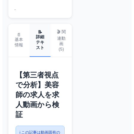
-
🎬 関
📝
📄
詳細
連動
基本
テキ
画
情報
スト
(
5
)
【第三者視点
で分析】美容
師の求人を求
人動画から検
証
ℹ️ この記事は動画固有の