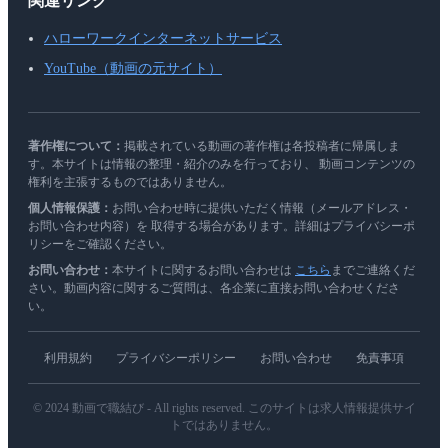
関連リンク
ハローワークインターネットサービス
YouTube（動画の元サイト）
著作権について：
掲載されている動画の著作権は各投稿者に帰属しま
す。本サイトは情報の整理・紹介のみを行っており、 動画コンテンツの
権利を主張するものではありません。
個人情報保護：
お問い合わせ時に提供いただく情報（メールアドレス・
お問い合わせ内容）を 取得する場合があります。詳細はプライバシーポ
リシーをご確認ください。
お問い合わせ：
本サイトに関するお問い合わせは
こちら
までご連絡くだ
さい。動画内容に関するご質問は、各企業に直接お問い合わせくださ
い。
利用規約
プライバシーポリシー
お問い合わせ
免責事項
© 2024 動画で職結び - All rights reserved. このサイトは求人情報提供サイ
トではありません。