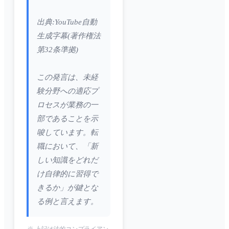
出典:YouTube自動
生成字幕(著作権法
第32条準拠)
この発言は、未経
験分野への適応プ
ロセスが業務の一
部であることを示
唆しています。転
職において、「新
しい知識をどれだ
け自律的に習得で
きるか」が鍵とな
る例と言えます。