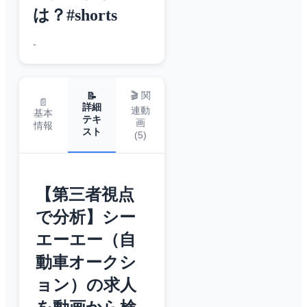
は？#shorts
-
🎬 関
📝
📄
詳細
連動
基本
テキ
画
情報
スト
(
5
)
【第三者視点
で分析】シー
エーエー（自
動車オークシ
ョン）の求人