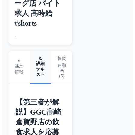
ーグ店 バイト
求人 高時給
#shorts
-
🎬 関
📝
📄
詳細
連動
基本
テキ
画
情報
スト
(
5
)
【第三者が解
説】GGC高崎
倉賀野店の飲
食求人を応募