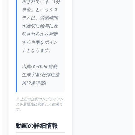
用されている「1分
単位」というシス
テムは、労働時間
が適切に給与に反
映されるかを判断
する重要なポイン
トとなります。
出典:YouTube自動
生成字幕(著作権法
第32条準拠)
※ 上記は法的コンプライアン
スを最優先に判断した結果で
す。
動画の詳細情報