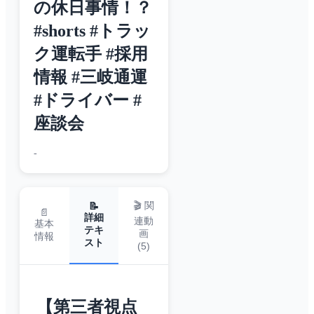
の休日事情！？
#shorts #トラッ
ク運転手 #採用
情報 #三岐通運
#ドライバー #
座談会
-
🎬 関
📝
📄
詳細
連動
基本
テキ
画
情報
スト
(
5
)
【第三者視点