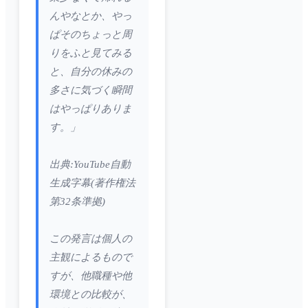
んやなとか、やっ
ぱそのちょっと周
りをふと見てみる
と、自分の休みの
多さに気づく瞬間
はやっぱりありま
す。」
出典:YouTube自動
生成字幕(著作権法
第32条準拠)
この発言は個人の
主観によるもので
すが、他職種や他
環境との比較が、