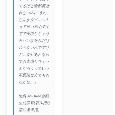
てるけど全然痩せ
れないのに うん。
なんかダイエット
って言い始めて半
年で実現しちゃう
みたいなそれだけ
じゃないんですけ
ど。なぜあんな何
でも実現しちゃう
んだろうっていう
不思議な方でもあ
るかな。」
出典:YouTube自動
生成字幕(著作権法
第32条準拠)