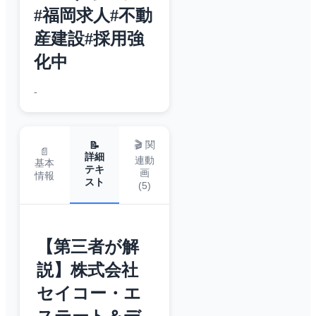
#福岡求人#不動
産建設#採用強
化中
-
🎬 関
📝
📄
詳細
連動
基本
テキ
画
情報
スト
(
5
)
【第三者が解
説】株式会社
セイコー・エ