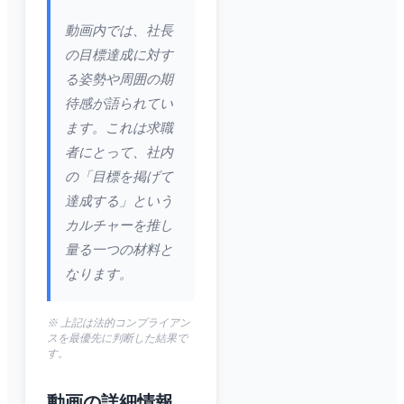
動画内では、社長
の目標達成に対す
る姿勢や周囲の期
待感が語られてい
ます。これは求職
者にとって、社内
の「目標を掲げて
達成する」という
カルチャーを推し
量る一つの材料と
なります。
※ 上記は法的コンプライアン
スを最優先に判断した結果で
す。
動画の詳細情報