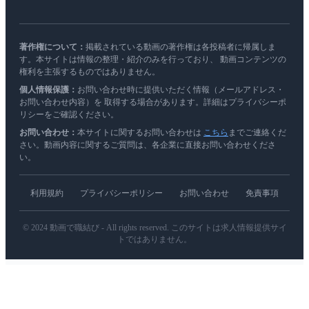
著作権について：
掲載されている動画の著作権は各投稿者に帰属しま
す。本サイトは情報の整理・紹介のみを行っており、 動画コンテンツの
権利を主張するものではありません。
個人情報保護：
お問い合わせ時に提供いただく情報（メールアドレス・
お問い合わせ内容）を 取得する場合があります。詳細はプライバシーポ
リシーをご確認ください。
お問い合わせ：
本サイトに関するお問い合わせは
こちら
までご連絡くだ
さい。動画内容に関するご質問は、各企業に直接お問い合わせくださ
い。
利用規約
プライバシーポリシー
お問い合わせ
免責事項
© 2024 動画で職結び - All rights reserved. このサイトは求人情報提供サイ
トではありません。