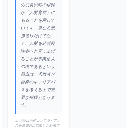
の成長戦略の根幹
が「人材育成」に
あることを示して
います。単なる業
務遂行だけでな
く、人材を経営経
験者へと育て上げ
ることが事業拡大
の鍵であるという
視点は、求職者が
自身のキャリアパ
スを考える上で重
要な指標となりま
す。
※ 上記は法的コンプライアン
スを最優先に判断した結果で