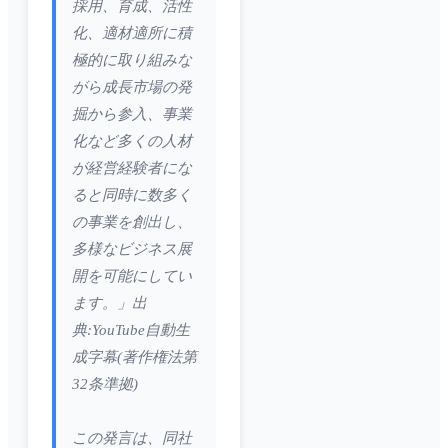
採用、育成、活性
化、適材適所に積
極的に取り組みな
がら成長市場の発
掘から参入、事業
化など多くの人材
が経営経験者にな
ると同時に数多く
の事業を創出し、
多様なビジネス展
開を可能にしてい
ます。」出
典:YouTube自動生
成字幕(著作権法第
32条準拠)
この発言は、同社