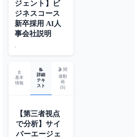
ジェント】ビ
ジネスコース
新卒採用 AI人
事会社説明
-
🎬 関
📝
📄
詳細
連動
基本
テキ
画
情報
スト
(
5
)
【第三者視点
で分析】サイ
バーエージェ