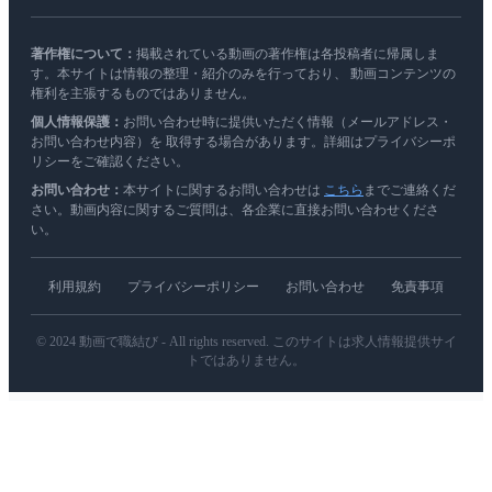
著作権について：
掲載されている動画の著作権は各投稿者に帰属しま
す。本サイトは情報の整理・紹介のみを行っており、 動画コンテンツの
権利を主張するものではありません。
個人情報保護：
お問い合わせ時に提供いただく情報（メールアドレス・
お問い合わせ内容）を 取得する場合があります。詳細はプライバシーポ
リシーをご確認ください。
お問い合わせ：
本サイトに関するお問い合わせは
こちら
までご連絡くだ
さい。動画内容に関するご質問は、各企業に直接お問い合わせくださ
い。
利用規約
プライバシーポリシー
お問い合わせ
免責事項
© 2024 動画で職結び - All rights reserved. このサイトは求人情報提供サイ
トではありません。