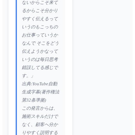
ないからこそ来て
るからこそ分かり
やすく伝えるって
いうのもこっちの
お仕事っていうか
なんで そこをどう
伝えようかなって
いうのは毎日思考
錯誤してる感じで
す。」
出典:YouTube自動
生成字幕(著作権法
第32条準拠)
この発言からは、
施術スキルだけで
なく、顧客へ分か
りやすく説明する