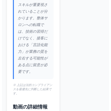
スキルが重要視さ
れていることが分
かります。整体サ
ロンへの転職で
は、技術の習得だ
けでなく、接客に
おける「言語化能
力」が業務の質を
左右する可能性が
ある点に留意が必
要です。
※ 上記は法的コンプライアン
スを最優先に判断した結果で
す。
動画の詳細情報