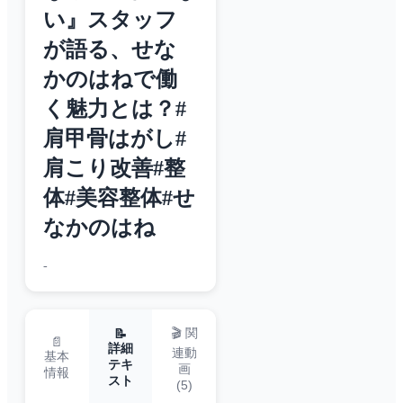
い』スタッフ
が語る、せな
かのはねで働
く魅力とは？#
肩甲骨はがし#
肩こり改善#整
体#美容整体#せ
なかのはね
-
🎬 関
📝
📄
詳細
連動
基本
テキ
画
情報
スト
(
5
)