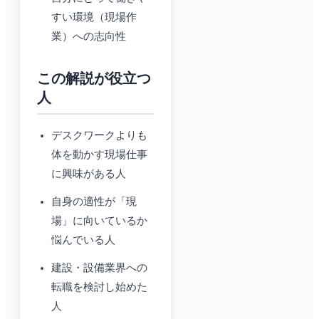
すい環境（現場作
業）への志向性
この解説が役立つ
人
デスクワークよりも
体を動かす現場仕事
に興味がある人
自身の適性が「現
場」に向いているか
悩んでいる人
建設・設備業界への
転職を検討し始めた
人