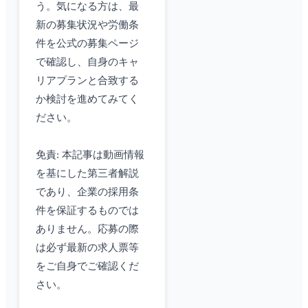
う。気になる方は、最
新の募集状況や労働条
件を公式の募集ページ
で確認し、自身のキャ
リアプランと合致する
か検討を進めてみてく
ださい。
免責: 本記事は動画情報
を基にした第三者解説
であり、企業の採用条
件を保証するものでは
ありません。応募の際
は必ず最新の求人票等
をご自身でご確認くだ
さい。