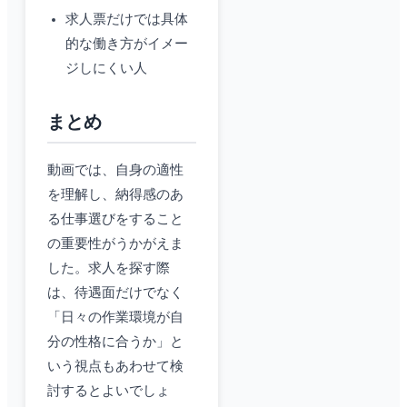
求人票だけでは具体
的な働き方がイメー
ジしにくい人
まとめ
動画では、自身の適性
を理解し、納得感のあ
る仕事選びをすること
の重要性がうかがえま
した。求人を探す際
は、待遇面だけでなく
「日々の作業環境が自
分の性格に合うか」と
いう視点もあわせて検
討するとよいでしょ