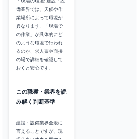
・現場の環境: 建設・設
備業界では、天候や作
業場所によって環境が
異なります。「現場で
の作業」が具体的にど
のような環境で行われ
るのか、求人票や面接
の場で詳細を確認して
おくと安心です。
この職種・業界を読
み解く判断基準
建設・設備業界全般に
言えることですが、現