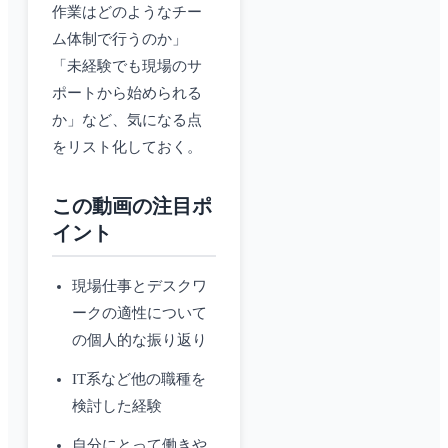
作業はどのようなチー
ム体制で行うのか」
「未経験でも現場のサ
ポートから始められる
か」など、気になる点
をリスト化しておく。
この動画の注目ポ
イント
現場仕事とデスクワ
ークの適性について
の個人的な振り返り
IT系など他の職種を
検討した経験
自分にとって働きや