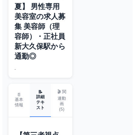
夏】 男性専用
美容室の求人募
集 美容師（理
容師）・正社員
新大久保駅から
通勤◎
-
🎬 関
📝
📄
詳細
連動
基本
テキ
画
情報
スト
(
5
)