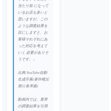
当たり前 になって
いるお店も多いと
思いますが、この
ような調査結果を
目にしますと、お
客様それぞれにあ
った対応を考えて
いく 必要がありそ
うです。」
出典:YouTube自動
生成字幕(著作権法
第32条準拠)
動画内では、業界
の調査結果を引用