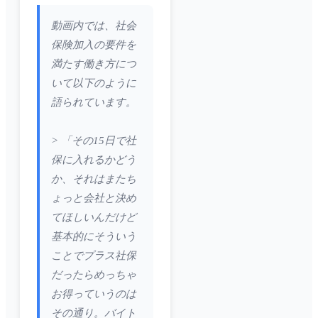
動画内では、社会
保険加入の要件を
満たす働き方につ
いて以下のように
語られています。
> 「その15日で社
保に入れるかどう
か、それはまたち
ょっと会社と決め
てほしいんだけど
基本的にそういう
ことでプラス社保
だったらめっちゃ
お得っていうのは
その通り。バイト