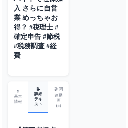
入 さらに自営
業 めっちゃお
得？ #税理士 #
確定申告 #節税
#税務調査 #経
費
-
🎬 関
📝
📄
詳細
連動
基本
テキ
画
情報
スト
(
5
)