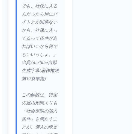
でも、社保に入る
んだったら別にバ
イトとか関係ない
から。社保に入っ
てるって条件があ
ればいいから何で
もいいっしょ。」
出典:YouTube自動
生成字幕(著作権法
第32条準拠)
この解説は、特定
の雇用形態よりも
「社会保険の加入
条件」を満たすこ
とが、個人の収支