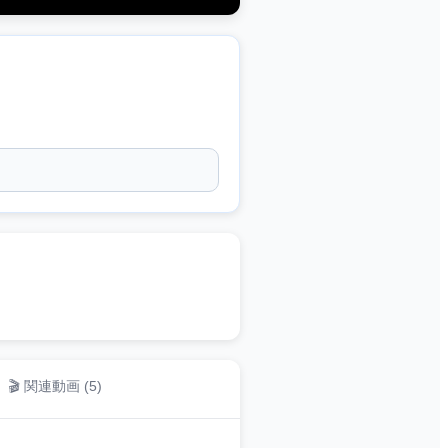
🎬 関連動画 (
5
)