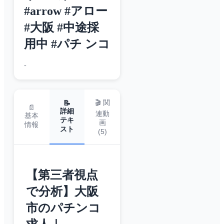
#arrow #アロー
#大阪 #中途採
用中 #パチ ンコ
-
🎬 関
📝
📄
詳細
連動
基本
テキ
画
情報
スト
(
5
)
【第三者視点
で分析】大阪
市のパチンコ