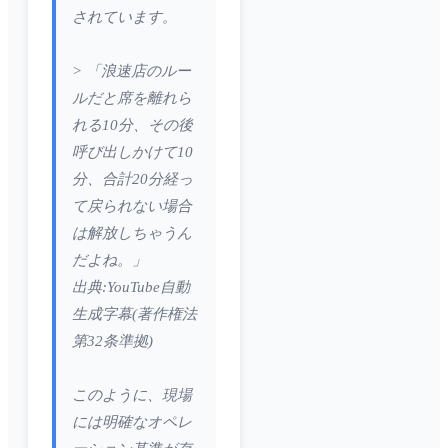
されています。
> 「浪速店のルー
ルだと席を離れら
れる10分、その後
呼び出しかけて10
分、合計20分経っ
て戻られない場合
は解放しちゃうん
だよね。」
出典:YouTube自動
生成字幕(著作権法
第32条準拠)
このように、現場
には明確なオペレ