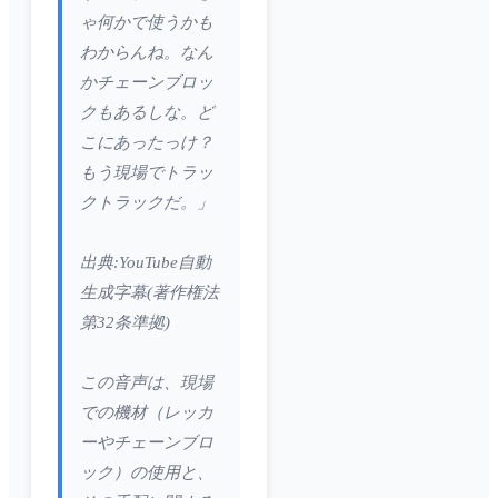
ゃ何かで使うかも
わからんね。なん
かチェーンブロッ
クもあるしな。ど
こにあったっけ？
もう現場でトラッ
クトラックだ。」
出典:YouTube自動
生成字幕(著作権法
第32条準拠)
この音声は、現場
での機材（レッカ
ーやチェーンブロ
ック）の使用と、