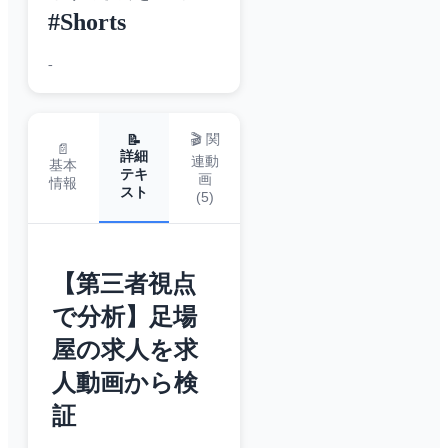
#Shorts
-
🎬 関
📝
📄
詳細
連動
基本
テキ
画
情報
スト
(
5
)
【第三者視点
で分析】足場
屋の求人を求
人動画から検
証