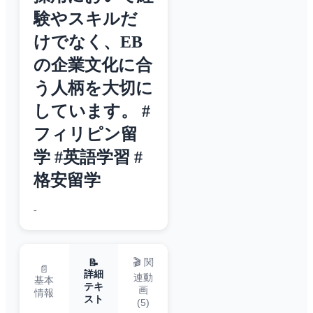
験やスキルだ
けでなく、EB
の企業文化に合
う人柄を大切に
しています。 #
フィリピン留
学 #英語学習 #
格安留学
-
🎬 関
📝
📄
詳細
連動
基本
テキ
画
情報
スト
(
5
)