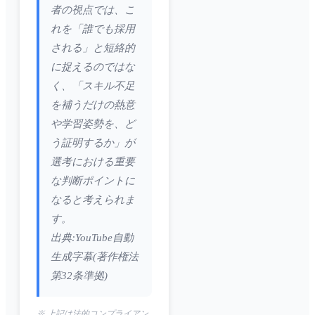
者の視点では、こ
れを「誰でも採用
される」と短絡的
に捉えるのではな
く、「スキル不足
を補うだけの熱意
や学習姿勢を、ど
う証明するか」が
選考における重要
な判断ポイントに
なると考えられま
す。
出典:YouTube自動
生成字幕(著作権法
第32条準拠)
※ 上記は法的コンプライアン