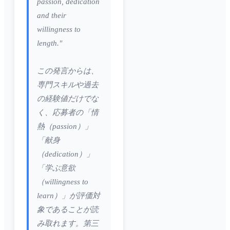
passion, dedication
and their
willingness to
length."
この発言からは、
専門スキルや過去
の経験値だけでな
く、応募者の「情
熱（passion）」
「献身
（dedication）」
「学ぶ意欲
（willingness to
learn）」が評価対
象であることが読
み取れます。第三