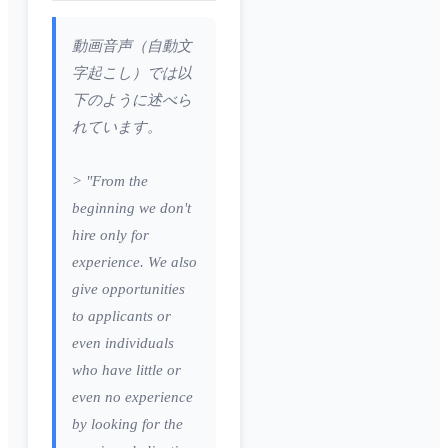
動画音声（自動文
字起こし）では以
下のように述べら
れています。
> "From the
beginning we don't
hire only for
experience. We also
give opportunities
to applicants or
even individuals
who have little or
even no experience
by looking for the