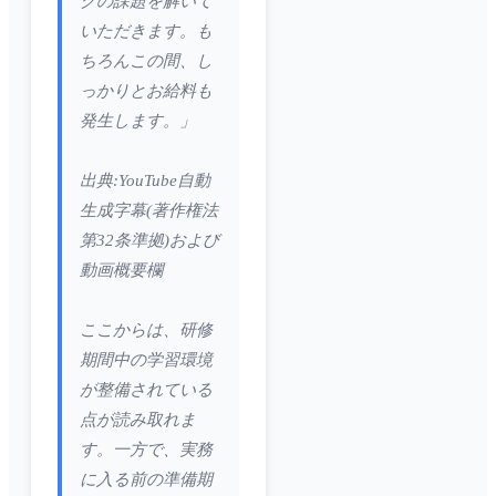
グの課題を解いて
いただきます。も
ちろんこの間、し
っかりとお給料も
発生します。」
出典:YouTube自動
生成字幕(著作権法
第32条準拠)および
動画概要欄
ここからは、研修
期間中の学習環境
が整備されている
点が読み取れま
す。一方で、実務
に入る前の準備期