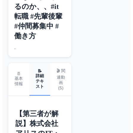
るのか、、#it
転職 #先輩後輩
#仲間募集中 #
働き方
-
🎬 関
📝
📄
詳細
連動
基本
テキ
画
情報
スト
(
5
)
【第三者が解
説】株式会社