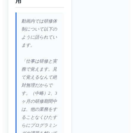
用
動画内では研修体
制について以下の
ように語られてい
ます。
「仕事は研修と実
務で覚えます。見
て覚えるなんて絶
対無理だからで
す。（中略）2、3
ヶ月の研修期間中
は、他の業務をす
ることなくひたす
らにプログラミン