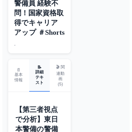
警備員 経験不
問！国家資格取
得でキャリア
アップ ＃Shorts
-
🎬 関
📝
📄
詳細
連動
基本
テキ
画
情報
スト
(
5
)
【第三者視点
で分析】東日
本警備の警備