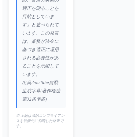
め、警備の実施の
適正を測ることを
目的としていま
す」と述べられて
います。この発言
は、業務が法令に
基づき適正に運用
される必要性があ
ることを示唆して
います。
出典:YouTube自動
生成字幕(著作権法
第32条準拠)
※ 上記は法的コンプライアン
スを最優先に判断した結果で
す。