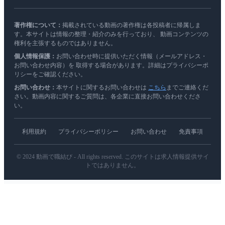
著作権について：
掲載されている動画の著作権は各投稿者に帰属しま
す。本サイトは情報の整理・紹介のみを行っており、 動画コンテンツの
権利を主張するものではありません。
個人情報保護：
お問い合わせ時に提供いただく情報（メールアドレス・
お問い合わせ内容）を 取得する場合があります。詳細はプライバシーポ
リシーをご確認ください。
お問い合わせ：
本サイトに関するお問い合わせは
こちら
までご連絡くだ
さい。動画内容に関するご質問は、各企業に直接お問い合わせくださ
い。
利用規約
プライバシーポリシー
お問い合わせ
免責事項
© 2024 動画で職結び - All rights reserved. このサイトは求人情報提供サイ
トではありません。