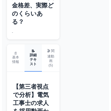
金格差、実際ど
のくらいあ
る？
-
🎬 関
📝
📄
詳細
連動
基本
テキ
画
情報
スト
(
5
)
【第三者視点
で分析】電気
工事士の求人