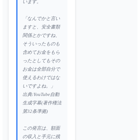
います。
「なんでかと言い
ますと、安全書類
関係とかですね、
そういったものも
含めてお金をもら
ったとしてもその
お金は全部自分で
使えるわけではな
いですよね。」
出典:YouTube自動
生成字幕(著作権法
第32条準拠)
この発言は、額面
の収入と手元に残