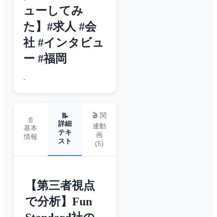
ューしてみ
た】#求人 #会
社 #インタビュ
ー #福岡
-
🎬 関
📝
📄
詳細
連動
基本
テキ
画
情報
スト
(
5
)
【第三者視点
で分析】Fun