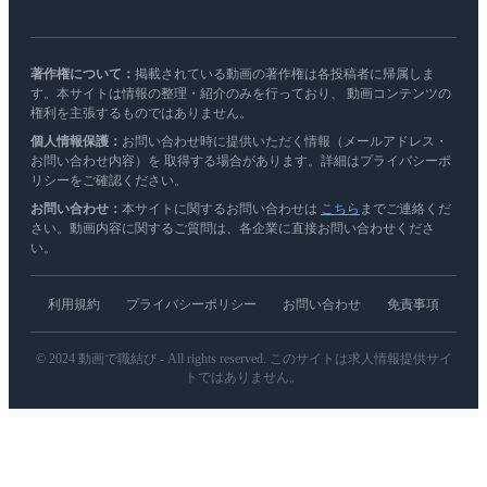
著作権について：
掲載されている動画の著作権は各投稿者に帰属しま
す。本サイトは情報の整理・紹介のみを行っており、 動画コンテンツの
権利を主張するものではありません。
個人情報保護：
お問い合わせ時に提供いただく情報（メールアドレス・
お問い合わせ内容）を 取得する場合があります。詳細はプライバシーポ
リシーをご確認ください。
お問い合わせ：
本サイトに関するお問い合わせは
こちら
までご連絡くだ
さい。動画内容に関するご質問は、各企業に直接お問い合わせくださ
い。
利用規約
プライバシーポリシー
お問い合わせ
免責事項
© 2024 動画で職結び - All rights reserved. このサイトは求人情報提供サイ
トではありません。